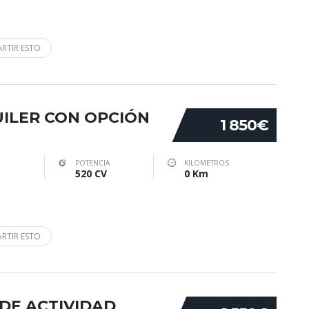
RTIR ESTO
UILER CON OPCIÓN
1 850€
POTENCIA
KILOMETROS
520 CV
0 Km
RTIR ESTO
O DE ACTIVIDAD