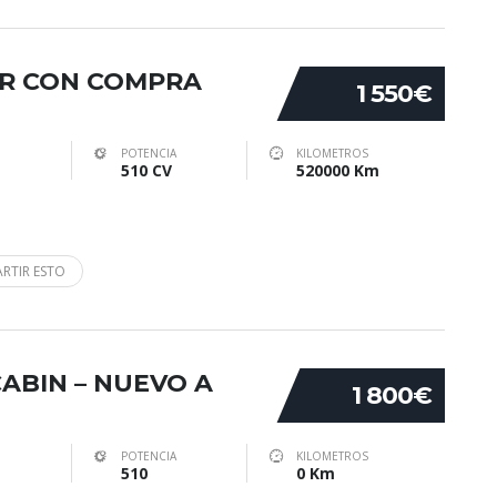
LER CON COMPRA
1 550€
POTENCIA
KILOMETROS
510 CV
520000 Km
RTIR ESTO
ABIN – NUEVO A
1 800€
POTENCIA
KILOMETROS
510
0 Km