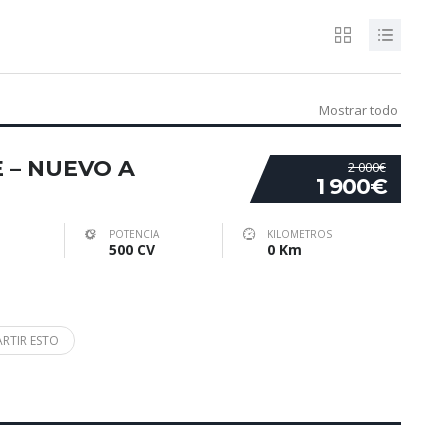
Mostrar todo
E – NUEVO A
2 000€
1 900€
POTENCIA
KILOMETROS
500 CV
0 Km
RTIR ESTO