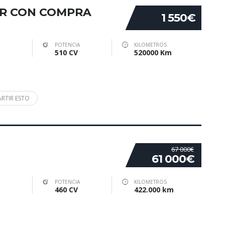
LER CON COMPRA
1 550€
POTENCIA
KILOMETROS
510 CV
520000 Km
RTIR ESTO
67 000€
61 000€
POTENCIA
KILOMETROS
460 CV
422.000 km