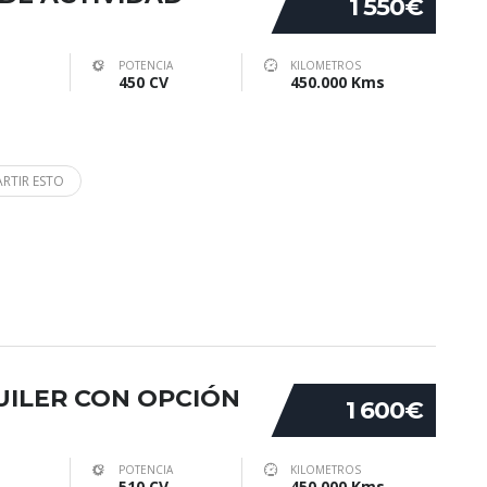
1 550€
POTENCIA
KILOMETROS
450 CV
450.000 Kms
RTIR ESTO
QUILER CON OPCIÓN
1 600€
POTENCIA
KILOMETROS
510 CV
450.000 Kms