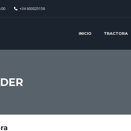
6:00
+34 600025158
INICIO
TRACTORA
RDER
ra