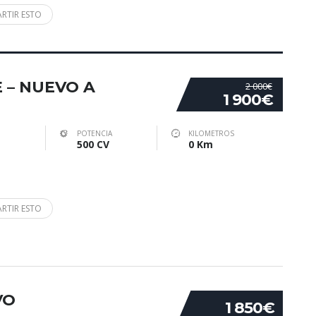
RTIR ESTO
E – NUEVO A
2 000€
1 900€
POTENCIA
KILOMETROS
500 CV
0 Km
RTIR ESTO
VO
1 850€