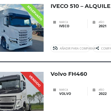
IVECO 510 – ALQUI
RESERVADO
MARCA
AÑO
IVECO
2021
AÑADIR PARA COMPARAR
COMPA
Volvo FH460
VENDIDO
MARCA
AÑO
VOLVO
2022