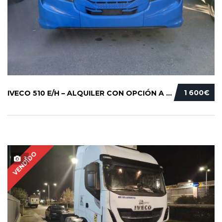
1 600€
IVECO 510 E/H – ALQUILER CON OPCIÓN A COMPRA...
VENDIDO
3