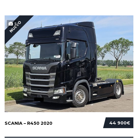
NUEVO
5
44 900€
SCANIA – R450 2020