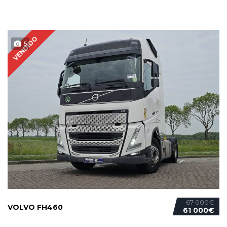
VENDIDO
5
67 000€
VOLVO FH460
61 000€