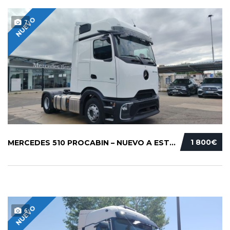
NUEVO
7
1 800€
MERCEDES 510 PROCABIN – NUEVO A ESTRENAR
NUEVO
6