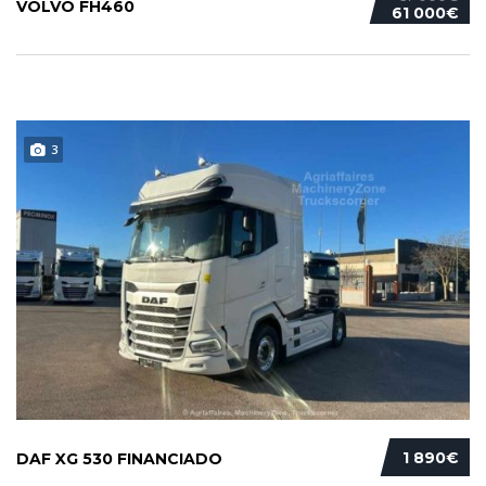
VOLVO FH460
61 000€
3
1 890€
DAF XG 530 FINANCIADO