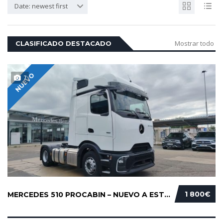
Date: newest first
Mostrar todo
CLASIFICADO DESTACADO
NUEVO
7
1 800€
MERCEDES 510 PROCABIN – NUEVO A ESTRENAR