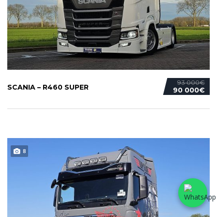
93 000€
SCANIA – R460 SUPER
90 000€
8