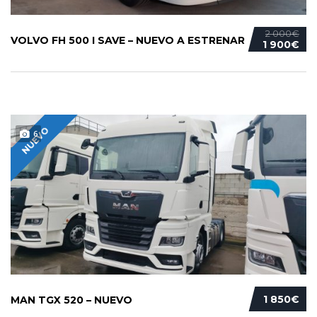
2 000€
VOLVO FH 500 I SAVE – NUEVO A ESTRENAR
1 900€
NUEVO
6
1 850€
MAN TGX 520 – NUEVO