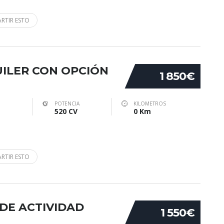
RTIR ESTO
UILER CON OPCIÓN
1 850€
POTENCIA
KILOMETROS
520 CV
0 Km
RTIR ESTO
O DE ACTIVIDAD
1 550€