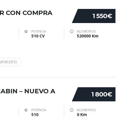
LER CON COMPRA
1 550€
POTENCIA
KILOMETROS
510 CV
520000 Km
RTIR ESTO
ABIN – NUEVO A
1 800€
POTENCIA
KILOMETROS
510
0 Km