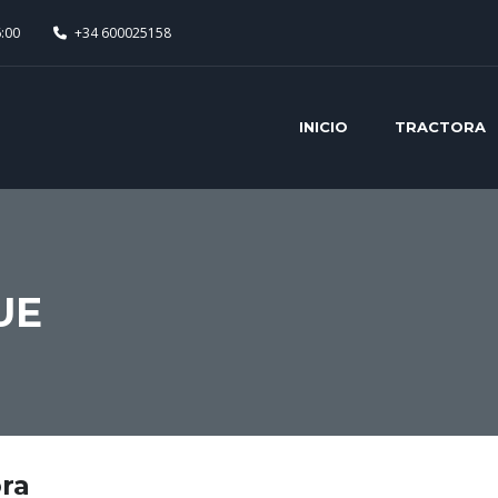
6:00
+34 600025158
INICIO
TRACTORA
UE
ra