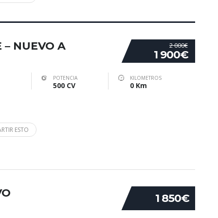
E – NUEVO A
2 000€
1 900€
POTENCIA
KILOMETROS
500 CV
0 Km
RTIR ESTO
VO
1 850€