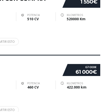
1 550€
POTENCIA
KILOMETROS
510 CV
520000 Km
RTIR ESTO
67 000€
61 000€
POTENCIA
KILOMETROS
460 CV
422.000 km
RTIR ESTO