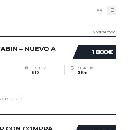
Mostrar todo
ABIN – NUEVO A
1 800€
POTENCIA
KILOMETROS
510
0 Km
RTIR ESTO
LER CON COMPRA