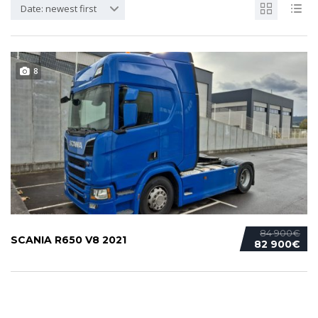
Date: newest first
8
84 900€
SCANIA R650 V8 2021
82 900€