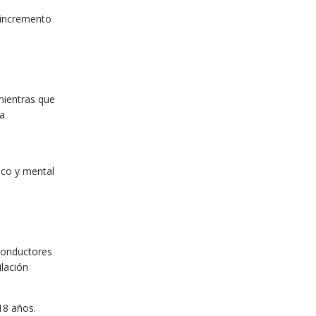
, incremento
mientras que
la
ico y mental
 conductores
ilación
18 años.