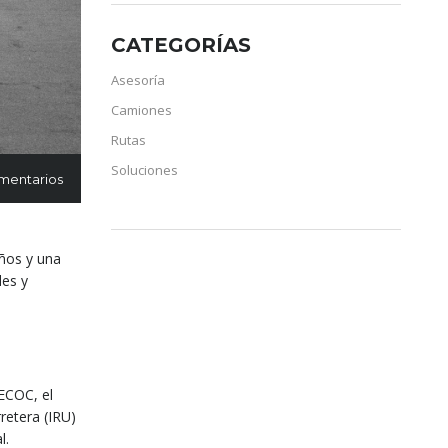
CATEGORÍAS
Asesoría
Camiones
Rutas
Soluciones
mentarios
años y una
les y
AECOC, el
retera (IRU)
l.