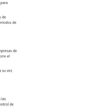
 para
s de
eriodos de
empresas de
rre el
a su vez
 las
ontrol de